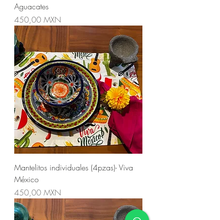
Aguacates
Precio
450,00 MXN
Mantelitos individuales (4pzas)- Viva
México
Precio
450,00 MXN