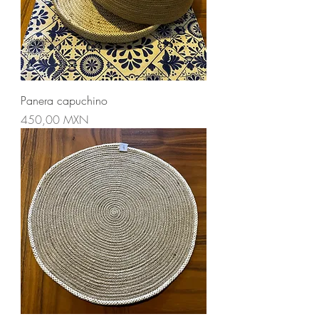
Panera capuchino
Precio
450,00 MXN