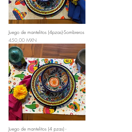
Juego de mantelitos (4pzas)-Sombreros
Precio
450,00 MXN
Juego de mantelitos (4 pzas) -