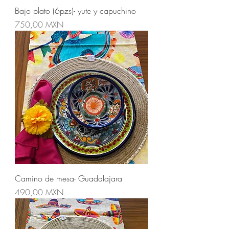
Bajo plato (6pzs)- yute y capuchino
Precio
750,00 MXN
Camino de mesa- Guadalajara
Precio
490,00 MXN