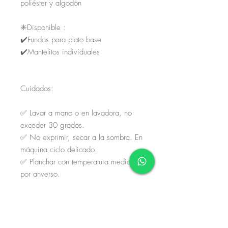
poliéster y algodón
✳️Disponible :
✔️Fundas para plato base
✔️Mantelitos individuales
Cuidados:
✅ Lavar a mano o en lavadora, no
exceder 30 grados.
✅ No exprimir, secar a la sombra. En
máquina ciclo delicado.
✅ Planchar con temperatura media
por anverso.
La disponibilidad de este producto
está sujeto a materiales. En caso de
no tener exisencias, considere que su
proceso de fabricación es de 8 a 10