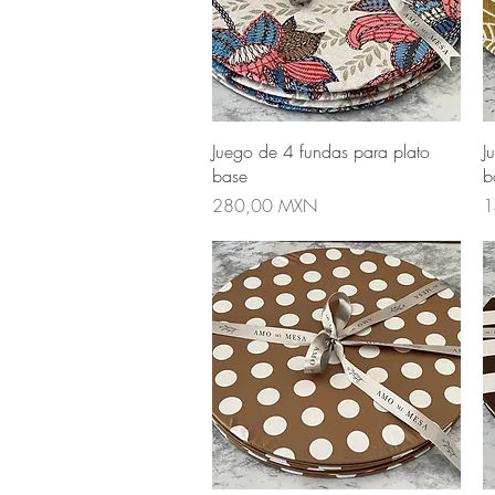
Vista rápida
Juego de 4 fundas para plato
J
base
b
Precio
P
280,00 MXN
1