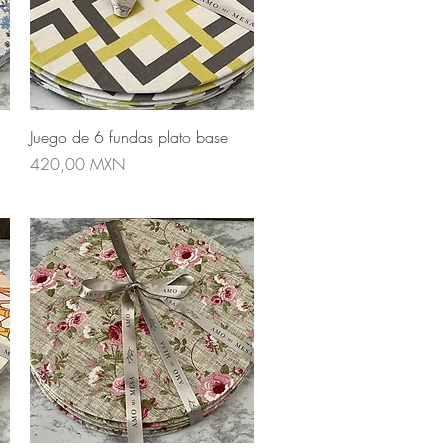
Vista rápida
Juego de 6 fundas plato base
Precio
420,00 MXN