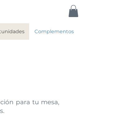
tunidades
Complementos
ción para tu mesa,
s.