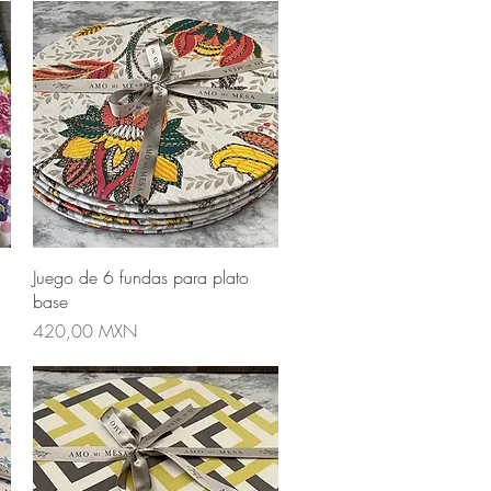
Vista rápida
Juego de 6 fundas para plato
base
Precio
420,00 MXN