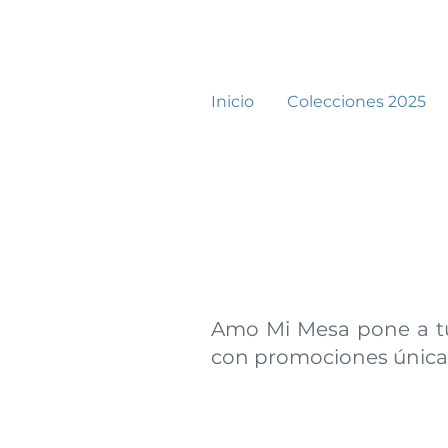
Inicio
Colecciones 2025
Amo Mi Mesa pone a tu
con promociones únicas