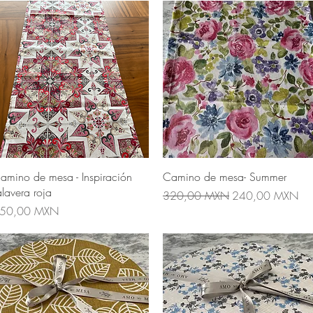
Vista rápida
Vista rápida
amino de mesa - Inspiración
Camino de mesa- Summer
alavera roja
Precio
Precio de oferta
320,00 MXN
240,00 MXN
recio
50,00 MXN