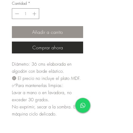
Cantidad
*
Añadir a carrito
Comprar ahora
Diámetro: 36 cms elaborada en
algodón con borde elástico.
🔴 El precio no incluye el plato MDF.
✅Para mantenerlas limpias:
Lavar a mano o en lavadora, no
exceder 30 grados.
No exprimir, secar a la sombra. En
máquina ciclo delicado.