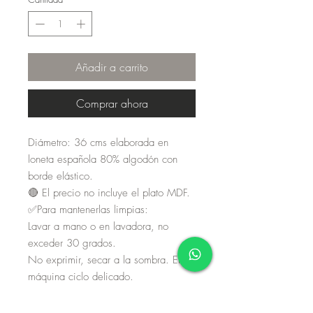
Añadir a carrito
Comprar ahora
Diámetro: 36 cms elaborada en
loneta española 80% algodón con
borde elástico.
🔴 El precio no incluye el plato MDF.
✅Para mantenerlas limpias:
Lavar a mano o en lavadora, no
exceder 30 grados.
No exprimir, secar a la sombra. En
máquina ciclo delicado.