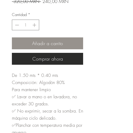
Precio
Precio
 320,00 MXN 
240,00 MXN
de
oferta
Cantidad
*
Añadir a carrito
Comprar ahora
De 1.50 mts * 0.40 mts
Composición: Algodón 80%
Para mantener limpio
✅ Lavar a mano o en lavadora, no
exceder 30 grados.
✅ No exprimir, secar a la sombra. En
máquina ciclo delicado.
✅Planchar con temperatura media por
anverso.