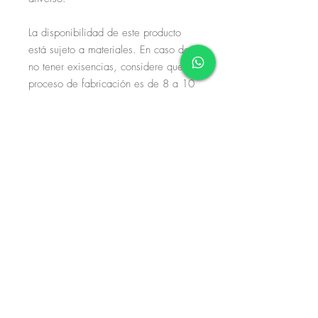
La disponibilidad de este producto
está sujeto a materiales. En caso de
no tener exisencias, considere que su
proceso de fabricación es de 8 a 10
días hábiles. Si no dispone de tiempo
de espera, por favor envíe un correo
o mensaje de whatsapp.
Aviso de privacidad
Términos y condiciones
Políticas de devolución