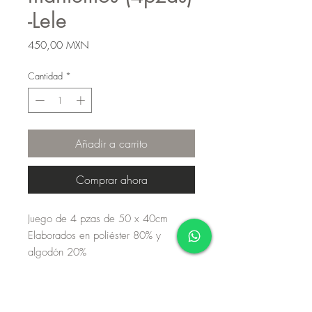
-Lele
Precio
450,00 MXN
Cantidad
*
Añadir a carrito
Comprar ahora
Juego de 4 pzas de 50 x 40cm
Elaborados en poliéster 80% y
algodón 20%