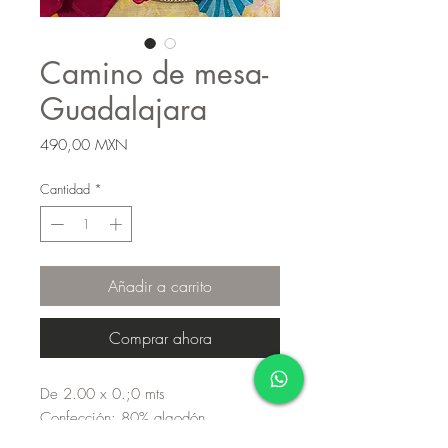
Camino de mesa-
Guadalajara
Precio
490,00 MXN
Cantidad
*
Añadir a carrito
Comprar ahora
De 2.00 x 0.;0 mts
Confección: 80% algodón