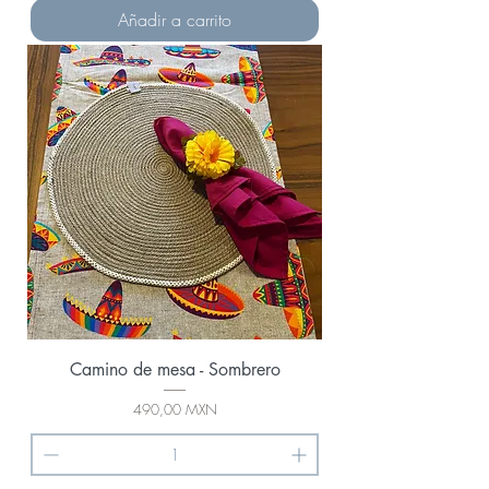
Añadir a carrito
Camino de mesa - Sombrero
Precio
490,00 MXN