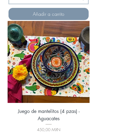
Añadir a carrito
Juego de mantelitos (4 pzas) -
Aguacates
Precio
450,00 MXN