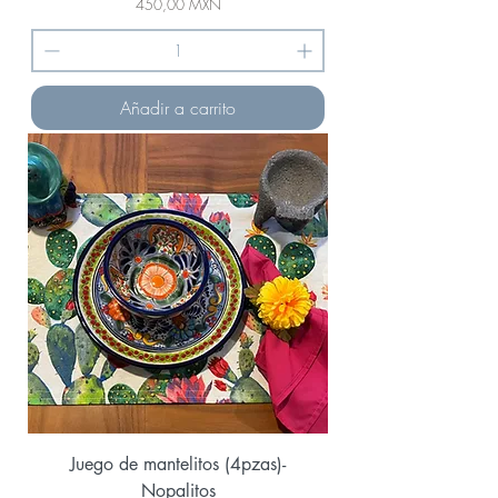
Precio
450,00 MXN
Añadir a carrito
Juego de mantelitos (4pzas)-
Nopalitos