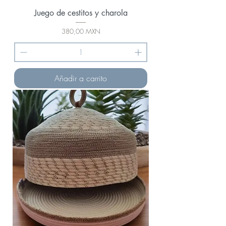
Juego de cestitos y charola
Precio
380,00 MXN
Añadir a carrito