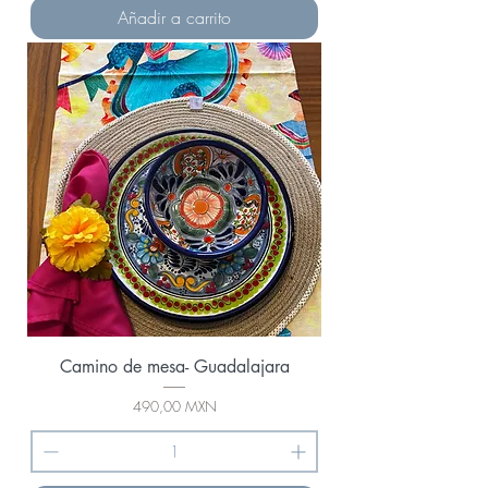
Añadir a carrito
Camino de mesa- Guadalajara
Precio
490,00 MXN