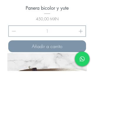
Panera bicolor y yute
Precio
450,00 MXN
Añadir a carrito