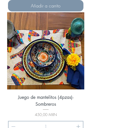
Añadir a carrito
Juego de mantelitos (4pzas)-
Sombreros
Precio
450,00 MXN