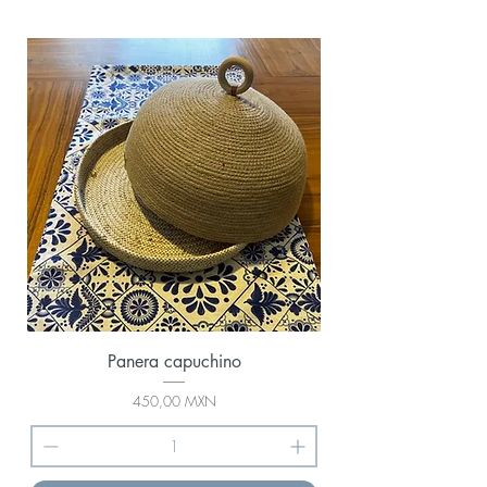
Panera capuchino
Precio
450,00 MXN