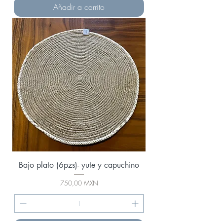
Añadir a carrito
Bajo plato (6pzs)- yute y capuchino
Precio
750,00 MXN