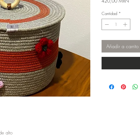
Preci
420,00 MXN
Cantidad
*
Añadir a carrito
e alto