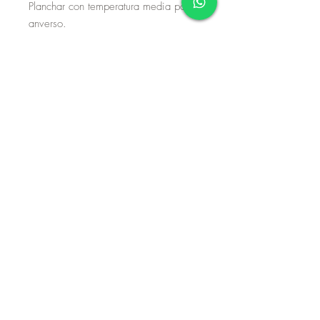
Planchar con temperatura media por 
anverso.

La disponibilidad de este producto 
está sujeto a materiales. En caso de 
no tener exisencias, considere que su 
proceso de fabricación es de 8 a 10 
días hábiles. Si no dispone de tiempo 
de espera, por favor envíe un correo 
o mensaje de whatsapp.
Aviso de privacidad
Términos y condiciones