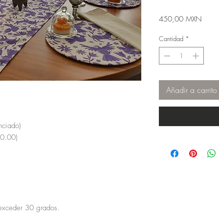
Preci
450,00 MXN
Cantidad
*
Añadir a carrito
nciado)
20.00)
exceder 30 grados.