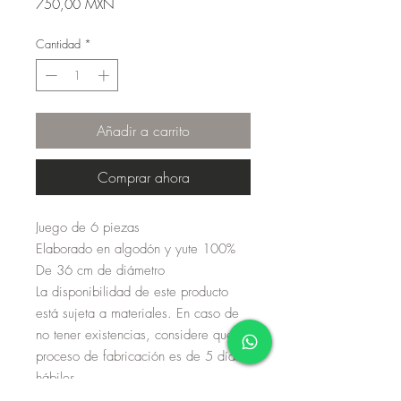
Precio
750,00 MXN
Cantidad
*
Añadir a carrito
Comprar ahora
Juego de 6 piezas
Elaborado en algodón y yute 100%
De 36 cm de diámetro
La disponibilidad de este producto
está sujeta a materiales. En caso de
no tener existencias, considere que su
proceso de fabricación es de 5 días
hábiles.