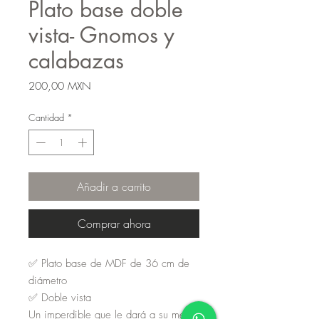
Plato base doble
vista- Gnomos y
calabazas
Precio
200,00 MXN
Cantidad
*
Añadir a carrito
Comprar ahora
✅ Plato base de MDF de 36 cm de
diámetro
✅ Doble vista
Un imperdible que le dará a su mesa