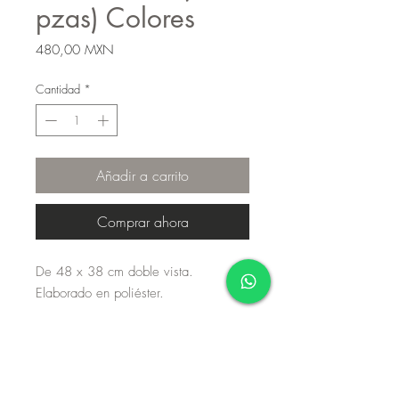
pzas) Colores
Precio
480,00 MXN
Cantidad
*
Añadir a carrito
Comprar ahora
De 48 x 38 cm doble vista.
Elaborado en poliéster.