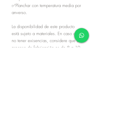
✅Planchar con temperatura media por
anverso.
La disponibilidad de este producto
está sujeto a materiales. En caso de
no tener exisencias, considere que su
proceso de fabricación es de 8 a 10
días hábiles. Si no dispone de tiempo
de espera, por favor envíe un correo
o mensaje de whatsapp.
Aviso de privacidad
Términos y condiciones