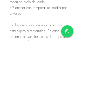
máquina ciclo delicado.
✅Planchar con temperatura media por
anverso.
La disponibilidad de este producto
está sujeto a materiales. En caso de
no tener exisencias, considere que su
proceso de fabricación es de 8 a 10
días hábiles. Si no dispone de tiempo
de espera, por favor envíe un correo
o mensaje de whatsapp.
Aviso de privacidad
Términos y condiciones