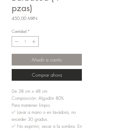
pzas)
Precio
450,00 MXN
Cantidad
*
Añadir a carrito
Comprar ahora
De 38 cm x 48 cm
Composición: Algodón 80%
Para mantener limpio
✅ Lavar a mano o en lavadora, no
exceder 30 grados.
✅ No exprimir, secar a la sombra. En