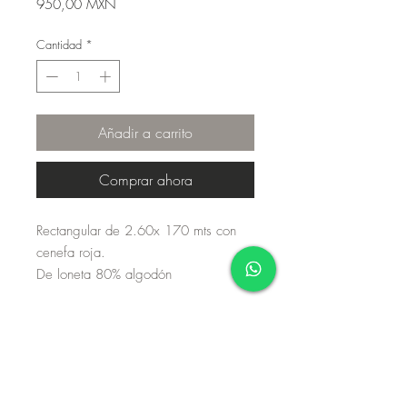
Precio
950,00 MXN
Cantidad
*
Añadir a carrito
Comprar ahora
Rectangular de 2.60x 170 mts con 
cenefa roja.

De loneta 80% algodón 