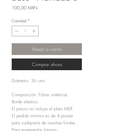
Precio
100,00 MXN
Cantidad
*
Añadir a carrito
Comprar ahora
Diámetro: 36 cms.
Composición: Fibras sintéticas.
Borde elástico.
El precio no incluye el plato MDF.
El pedido mínimo es de 4 piezas
para cualquiera de nuestras fundas.
Para mantenerlas limpias: