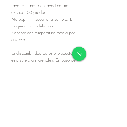
Lavar a mano o en lavadora, no
exceder 30 grados.
No exprimir, secar a la sombra. En
máquina ciclo delicado.
Planchar con temperatura media por
anverso.
La disponibilidad de este producto
está sujeto a materiales. En caso de
no tener exisencias, considere que su
proceso de fabricación es de 8 a 10
días hábiles. Si no dispone de tiempo
de espera, por favor envíe un correo
o mensaje de whatsapp.