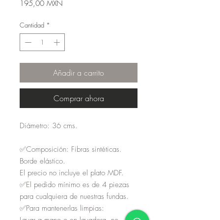
Precio
195,00 MXN
Cantidad
*
Añadir a carrito
Comprar ahora
Diámetro: 36 cms.
✅Composición: Fibras sintéticas.
Borde elástico.
El precio no incluye el plato MDF.
✅El pedido mínimo es de 4 piezas
para cualquiera de nuestras fundas.
✅Para mantenerlas limpias:
Lavar a mano o en lavadora, no