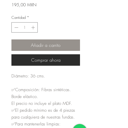
Precio
195,00 MXN
Cantidad
*
Añadir a carrito
Comprar ahora
Diámetro: 36 cms.
✅Composición: Fibras sintéticas.
Borde elástico.
El precio no incluye el plato MDF.
✅El pedido mínimo es de 4 piezas
para cualquiera de nuestras fundas.
✅Para mantenerlas limpias: