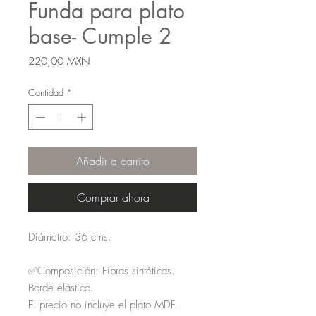
Funda para plato
base- Cumple 2
Precio
220,00 MXN
Cantidad
*
Añadir a carrito
Comprar ahora
Diámetro: 36 cms.
✅Composición: Fibras sintéticas.
Borde elástico.
El precio no incluye el plato MDF.