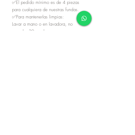
✅El pedido mínimo es de 4 piezas
para cualquiera de nuestras fundas.
✅Para mantenerlas limpias:
Lavar a mano o en lavadora, no
exceder 30 grados.
No exprimir, secar a la sombra. En
máquina ciclo delicado.
Aviso de privacidad
Términos y condiciones
Políticas de devolución
Página diseñada por Gerardo Villela