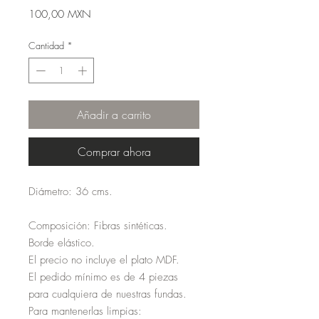
Precio
100,00 MXN
Cantidad
*
Añadir a carrito
Comprar ahora
Diámetro: 36 cms.
Composición: Fibras sintéticas.
Borde elástico.
El precio no incluye el plato MDF.
El pedido mínimo es de 4 piezas
para cualquiera de nuestras fundas.
Para mantenerlas limpias: