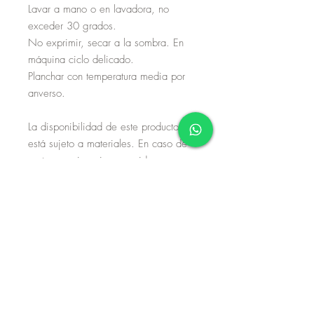
Lavar a mano o en lavadora, no
exceder 30 grados.
No exprimir, secar a la sombra. En
máquina ciclo delicado.
Planchar con temperatura media por
anverso.
La disponibilidad de este producto
está sujeto a materiales. En caso de
no tener exisencias, considere que su
proceso de fabricación es de 8 a 10
días hábiles. Si no dispone de tiempo
de espera, por favor envíe un correo
o mensaje de whatsapp.