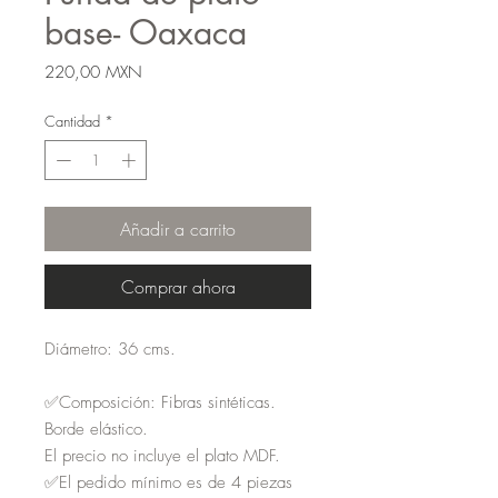
base- Oaxaca
Precio
220,00 MXN
Cantidad
*
Añadir a carrito
Comprar ahora
Diámetro: 36 cms.
✅Composición: Fibras sintéticas.
Borde elástico.
El precio no incluye el plato MDF.
✅El pedido mínimo es de 4 piezas