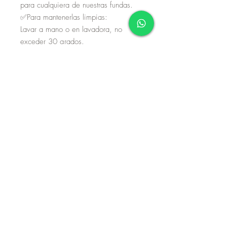
para cualquiera de nuestras fundas.
✅Para mantenerlas limpias:
Lavar a mano o en lavadora, no
exceder 30 grados.
No exprimir, secar a la sombra. En
máquina ciclo delicado.
Aviso de privacidad
Términos y condiciones
Políticas de devolución
Página diseñada por Gerardo Villela
gerardovillela@gmail.com