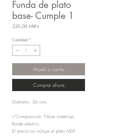
Funda de plato
base- Cumple 1
Precio
220,00 MXN
Cantidad
*
Añadir a carrito
Comprar ahora
Diámetro: 36 cms.
✅Composición: Fibras sintéticas.
Borde elástico.
El precio no incluye el plato MDF.