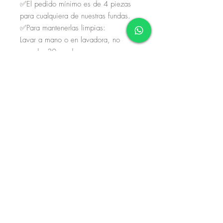
✅El pedido mínimo es de 4 piezas
para cualquiera de nuestras fundas.
✅Para mantenerlas limpias:
Lavar a mano o en lavadora, no
exceder 30 grados.
No exprimir, secar a la sombra. En
máquina ciclo delicado.
Aviso de privacidad
Términos y condiciones
Políticas de devolución
Página diseñada por Gerardo Villela