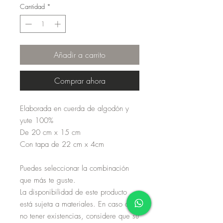
Cantidad
*
Añadir a carrito
Comprar ahora
Elaborada en cuerda de algodón y
yute 100%
De 20 cm x 15 cm
Con tapa de 22 cm x 4cm
Puedes seleccionar la combinación
que más te guste.
La disponibilidad de este producto
está sujeta a materiales. En caso de
no tener existencias, considere que su