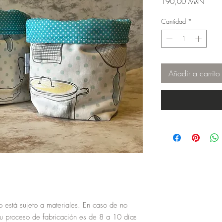
Preci
190,00 MXN
Cantidad
*
Añadir a carrito
o está sujeto a materiales. En caso de no
su proceso de fabricación es de 8 a 10 días