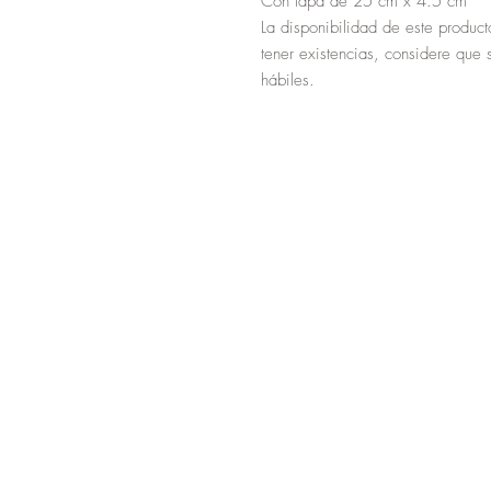
Con tapa de 25 cm x 4.5 cm
La disponibilidad de este product
tener existencias, considere que
hábiles.