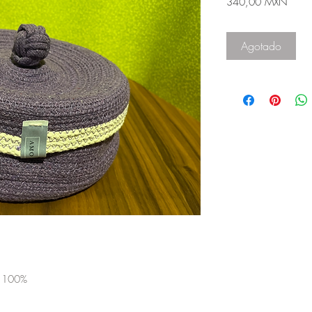
Preci
340,00 MXN
Agotado
n 100%