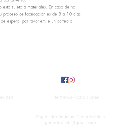
a por anverso.
o está sujeto a materiales. En caso de no
su proceso de fabricación es de 8 a 10 días
 de espera, por favor envíe un correo o
vacidad
Términos y condiciones
Página diseñada por Gerardo Villela
gerardovillela@gmail.com