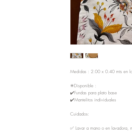
Medidas : 2.00 x 0.40 mts en lo
✳️Disponible :
✔️Fundas para plato base
✔️Mantelitos individuales
Cuidados:
✅ Lavar a mano o en lavadora, 