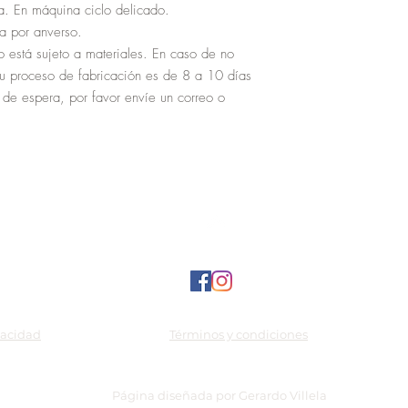
a. En máquina ciclo delicado.
a por anverso.
o está sujeto a materiales. En caso de no
su proceso de fabricación es de 8 a 10 días
 de espera, por favor envíe un correo o
vacidad
Términos y condiciones
Página diseñada por Gerardo Villela