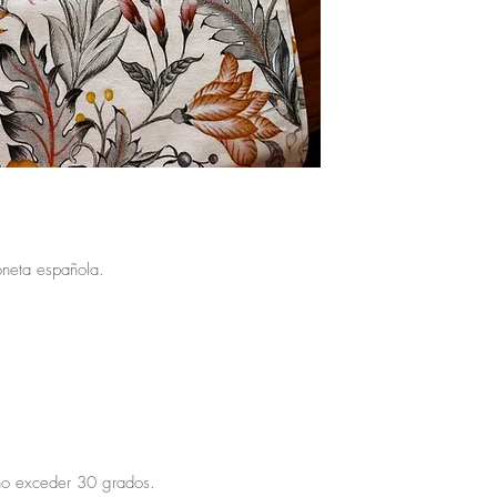
neta española.
no exceder 30 grados.