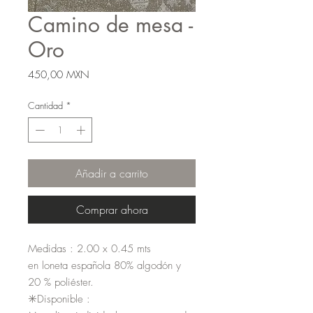
Camino de mesa -
Oro
Precio
450,00 MXN
Cantidad
*
Añadir a carrito
Comprar ahora
Medidas : 2.00 x 0.45 mts
en loneta española 80% algodón y
20 % poliéster.
✳️Disponible :