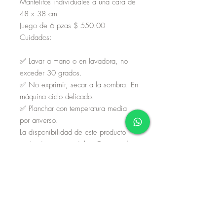
Mantelitos individuales a una cara de
48 x 38 cm
Juego de 6 pzas $ 550.00
Cuidados:
✅ Lavar a mano o en lavadora, no
exceder 30 grados.
✅ No exprimir, secar a la sombra. En
máquina ciclo delicado.
✅ Planchar con temperatura media
por anverso.
La disponibilidad de este producto
está sujeto a materiales. En caso de
no tener exisencias, considere que su
proceso de fabricación es de 8 a 10
días hábiles. Si no dispone de tiempo
de espera, por favor envíe un correo
o mensaje de whatsapp.