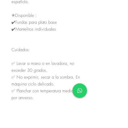
española.
✳️Disponible :
✔️Fundas para plato base
✔️Mantelitos individuales
Cuidados:
✅ Lavar a mano o en lavadora, no
exceder 30 grados.
✅ No exprimir, secar a la sombra. En
máquina ciclo delicado.
✅ Planchar con temperatura media
por anverso.
La disponibilidad de este producto
está sujeto a materiales. En caso de
no tener exisencias, considere que su
proceso de fabricación es de 8 a 10