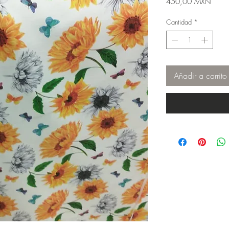
Preci
450,00 MXN
Cantidad
*
Añadir a carrito