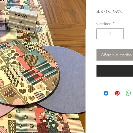
Preci
450,00 MXN
Cantidad
*
Añadir a carrito