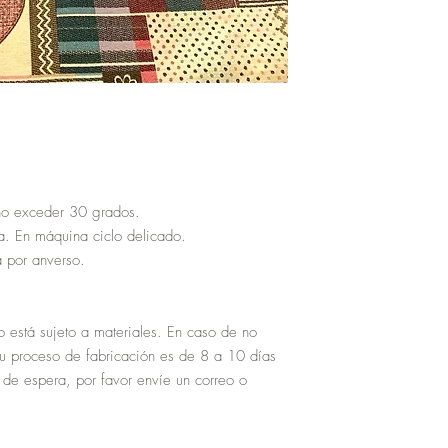
o exceder 30 grados.

. En máquina ciclo delicado.

por anverso.

o está sujeto a materiales. En caso de no 
su proceso de fabricación es de 8 a 10 días 
de espera, por favor envíe un correo o 