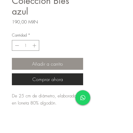
Colección Bies
azul
Precio
190,00 MXN
Cantidad
*
Añadir a carrito
Comprar ahora
De 25 cm de diámetro, elaborados
en loneta 80% algodón.