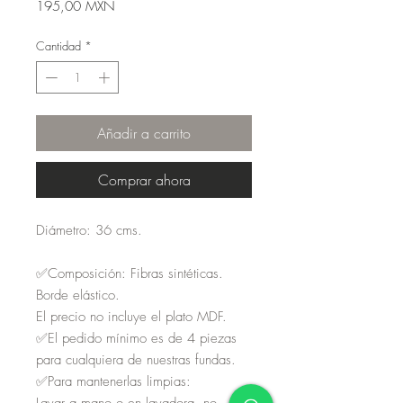
Precio
195,00 MXN
Cantidad
*
Añadir a carrito
Comprar ahora
Diámetro: 36 cms.
✅Composición: Fibras sintéticas.
Borde elástico.
El precio no incluye el plato MDF.
✅El pedido mínimo es de 4 piezas
para cualquiera de nuestras fundas.
✅Para mantenerlas limpias:
Lavar a mano o en lavadora, no