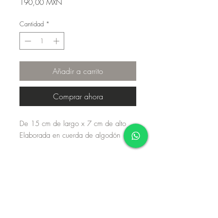
Precio
190,00 MXN
Cantidad
*
Añadir a carrito
Comprar ahora
De 15 cm de largo x 7 cm de alto
Elaborada en cuerda de algodón
Aviso de privacidad