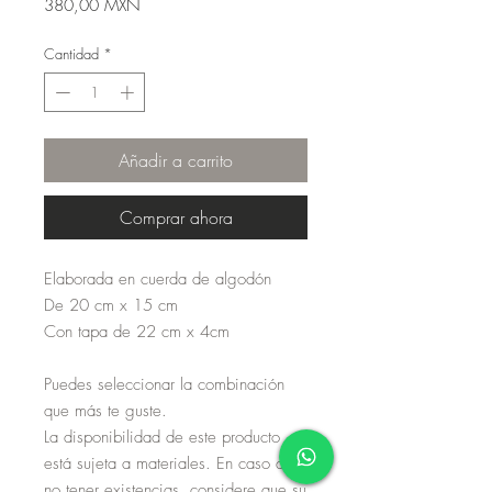
Precio
380,00 MXN
Cantidad
*
Añadir a carrito
Comprar ahora
Elaborada en cuerda de algodón
De 20 cm x 15 cm
Con tapa de 22 cm x 4cm
Puedes seleccionar la combinación
que más te guste.
La disponibilidad de este producto
está sujeta a materiales. En caso de
no tener existencias, considere que su